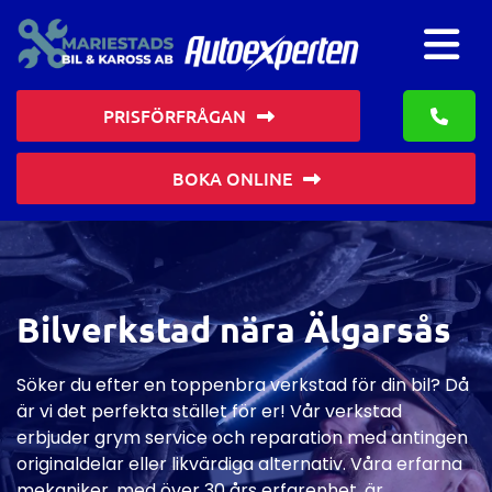
PRISFÖRFRÅGAN
BOKA ONLINE
Bilverkstad nära Älgarsås
Söker du efter en toppenbra verkstad för din bil? Då
är vi det perfekta stället för er! Vår verkstad
erbjuder grym service och reparation med antingen
originaldelar eller likvärdiga alternativ. Våra erfarna
mekaniker, med över 30 års erfarenhet, är