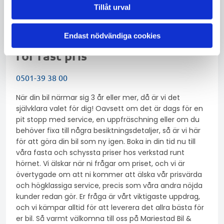
Tillåt urval
Endast nödvändiga cookies
Prisförfrågan online eller ring
för fast pris
0501-39 38 00
När din bil närmar sig 3 år eller mer, då är vi det
självklara valet för dig! Oavsett om det är dags för en
pit stopp med service, en uppfräschning eller om du
behöver fixa till några besiktningsdetaljer, så är vi här
för att göra din bil som ny igen. Boka in din tid nu till
våra fasta och schyssta priser hos verkstad runt
hörnet. Vi älskar när ni frågar om priset, och vi är
övertygade om att ni kommer att älska vår prisvärda
och högklassiga service, precis som våra andra nöjda
kunder redan gör. Er fråga är vårt viktigaste uppdrag,
och vi kämpar alltid för att leverera det allra bästa för
er bil. Så varmt välkomna till oss på Mariestad Bil &