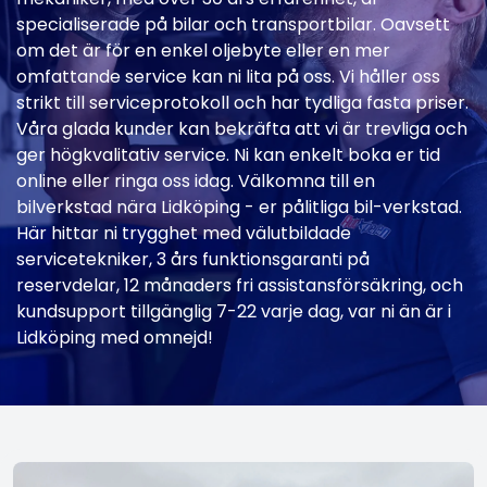
specialiserade på bilar och transportbilar. Oavsett
om det är för en enkel oljebyte eller en mer
omfattande service kan ni lita på oss. Vi håller oss
strikt till serviceprotokoll och har tydliga fasta priser.
Våra glada kunder kan bekräfta att vi är trevliga och
ger högkvalitativ service. Ni kan enkelt boka er tid
online eller ringa oss idag. Välkomna till en
bilverkstad nära Lidköping - er pålitliga bil-verkstad.
Här hittar ni trygghet med välutbildade
servicetekniker, 3 års funktionsgaranti på
reservdelar, 12 månaders fri assistansförsäkring, och
kundsupport tillgänglig 7-22 varje dag, var ni än är i
Lidköping med omnejd!