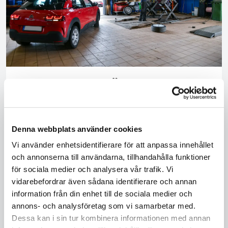
Bilservice nära Älgarsås med
omnejd
Din bil förtjänar inget annat än det bästa, och det är
Denna webbplats använder cookies
precis vad du får här i Lidköping och omgivningarna.
Vår bilservice håller sig på bästa nivå när det gäller att
Vi använder enhetsidentifierare för att anpassa innehållet
hålla din pärla i topptrim. Våra högpresterande
och annonserna till användarna, tillhandahålla funktioner
tekniker, med mängder av erfarenhet, följer bilarnas
för sociala medier och analysera vår trafik. Vi
exakta serviceprotokoll för att säkerställa att din bil blir
vidarebefordrar även sådana identifierare och annan
omhändertagen på bästa sätt. Oavsett om det är en
information från din enhet till de sociala medier och
enkel oljebyte eller en mer omfattande service, så är
annons- och analysföretag som vi samarbetar med.
vi din pålitliga partner. Vi använder endast originaldelar
Dessa kan i sin tur kombinera informationen med annan
eller likvärdiga, vilket garanterar att prestanda och