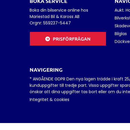
BOKA SERVICE
NAVI
Boka din bilservice online hos
Aukt. H
Mariestad Bil & Kaross AB
Bilverk
Orgnr:
559237-5447
Skadev
Bilglas
PRISFÖRFRÅGAN
Däckve
NAVIGERING
* ANGÅENDE GDPR Den nya lagen trädde i kraft 25/5-1
kunduppgifter till tredje part. Vissa uppgifter s
önskar att dina uppgifter tas bort eller om du int
Integritet & cookies