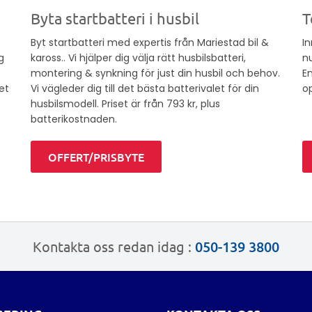
Byta startbatteri i husbil
T
Byt startbatteri med expertis från Mariestad bil &
In
g
kaross.. Vi hjälper dig välja rätt husbilsbatteri,
nu
montering & synkning för just din husbil och behov.
En
set
Vi vägleder dig till det bästa batterivalet för din
o
husbilsmodell. Priset är från 793 kr, plus
batterikostnaden.
OFFERT/PRISBYTE
Kontakta oss redan idag :
050-139 3800