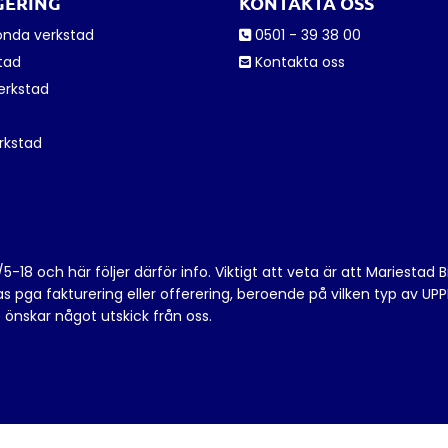
GERING
KONTAKTA OSS
onda verkstad
0501 - 39 38 00

stad
Kontakta oss

erkstad
rkstad
8 och här följer därför info. Viktigt att veta är att Mariestad Bil
paras pga fakturering eller offerering, beroende på vilken typ a
e önskar något utskick från oss.