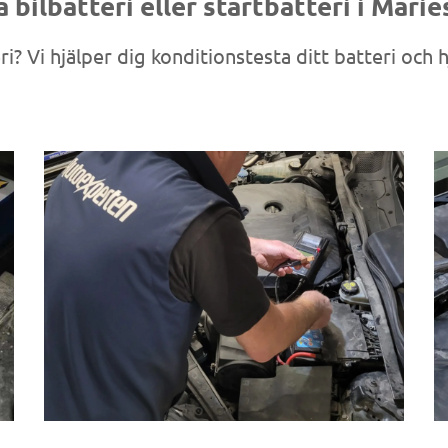
 bilbatteri eller startbatteri i Mari
i? Vi hjälper dig konditionstesta ditt batteri och h