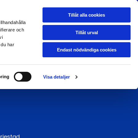
PRISFÖRFRÅGAN
Tillåt alla cookies
LGLAS
illhandahålla
ifierare och
BOKA
Tillåt urval
ONLINE
vi
 du har
Endast nödvändiga cookies
ring
Visa detaljer
riestad.