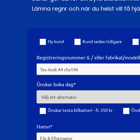
Lämna regnr och när du helst vill få hjä
Ny kund
Kund sedan tidigare
Registreringsnummer & / eller fabrikat/model
Önskar boka dag*
Önskar testa bilbatteri - fr. 350 kr
Önsk
Namn*