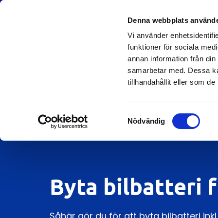
Denna webbplats använde
HONDA
Vi använder enhetsidentifie
funktioner för sociala medi
annan information från din
samarbetar med. Dessa kan
tillhandahållit eller som d
Samtyckesval
Nödvändig
Byta bilbatteri f
Såhär gör du för att byta bilbatteri in