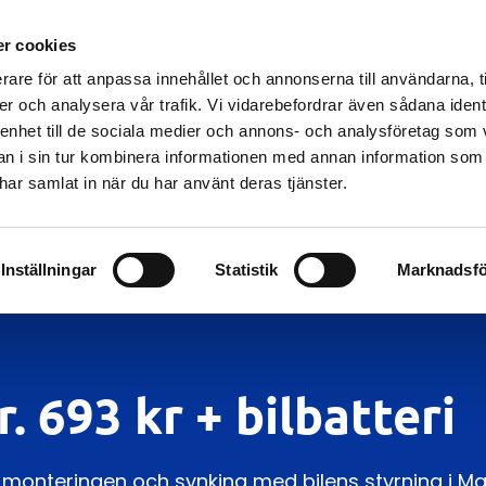
r cookies
 SERVICECENTER
BILVERKSTAD
BILSKADEVERKSTAD
BI
rare för att anpassa innehållet och annonserna till användarna, t
DÄCKVERKSTAD
OM OSS
KONTAKT
er och analysera vår trafik. Vi vidarebefordrar även sådana ident
 enhet till de sociala medier och annons- och analysföretag som 
 i sin tur kombinera informationen med annan information som
e har samlat in när du har använt deras tjänster.
Inställningar
Statistik
Marknadsfö
r. 693 kr + bilbatteri
kl monteringen och synking med bilens styrning i Ma