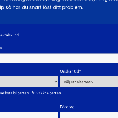
lp så har du snart löst ditt problem.
Avtalskund
l*
Önskar tid*
ar byta bilbatteri - fr. 693 kr + batteri
Företag