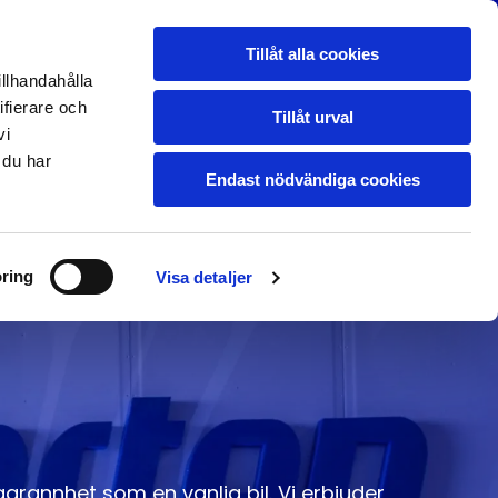
PRISFÖRFRÅGAN
Tillåt alla cookies
LGLAS
illhandahålla
ifierare och
BOKA
Tillåt urval
ONLINE
vi
 du har
Endast nödvändiga cookies
ring
Visa detaljer
annhet som en vanlig bil. Vi erbjuder