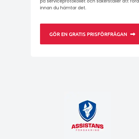
på serviceprotokollet och säkerställer att fordo
innan du hämtar det.
GÖR EN GRATIS PRISFÖRFRÅGAN