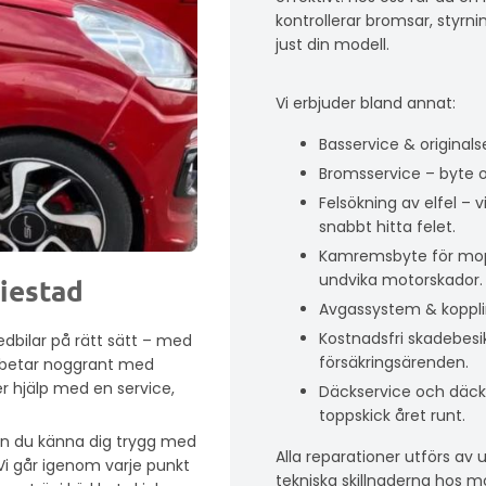
kontrollerar bromsar, styrn
just din modell.
Vi erbjuder bland annat:
Basservice & originalse
Bromsservice – byte o
Felsökning av elfel –
snabbt hitta felet.
Kamremsbyte för mopedb
undvika motorskador.
riestad
Avgassystem & koppling
Kostnadsfri skadebesik
dbilar på rätt sätt – med
försäkringsärenden.
arbetar noggrant med
r hjälp med en service,
Däckservice och däckfö
toppskick året runt.
an du känna dig trygg med
Alla reparationer utförs av 
Vi går igenom varje punkt
tekniska skillnaderna hos m