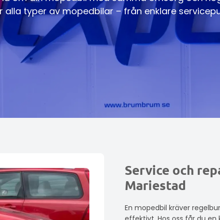
r alla typer av mopedbilar – från enklare servicep
Service och rep
Mariestad
En mopedbil kräver regelbun
effektivt. Hos oss får du e