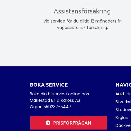
Assistansförsäkring
Vid service får du alltid 12 månaders fri
vägassistans- försäkring.
BOKA SERVICE
NAVI
Boka din bilservice online hos
Aukt. H
Mariestad Bil & Kaross AB
Bilverk
Orgnr:
559237-5447
Skadev
Bilglas
PRISFÖRFRÅGAN
Däckve