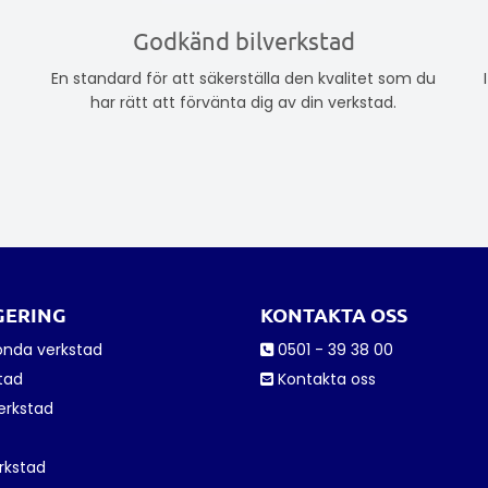
Godkänd bilverkstad
En standard för att säkerställa den kvalitet som du
har rätt att förvänta dig av din verkstad.
GERING
KONTAKTA OSS
onda verkstad
0501 - 39 38 00

stad
Kontakta oss

erkstad
rkstad