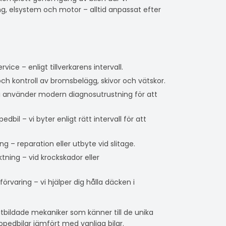
ing, elsystem och motor – alltid anpassat efter
rvice – enligt tillverkarens intervall.
ch kontroll av bromsbelägg, skivor och vätskor.
 vi använder modern diagnosutrustning för att
il – vi byter enligt rätt intervall för att
 – reparation eller utbyte vid slitage.
tning – vid krockskador eller
rvaring – vi hjälper dig hålla däcken i
utbildade mekaniker som känner till de unika
opedbilar jämfört med vanliga bilar.