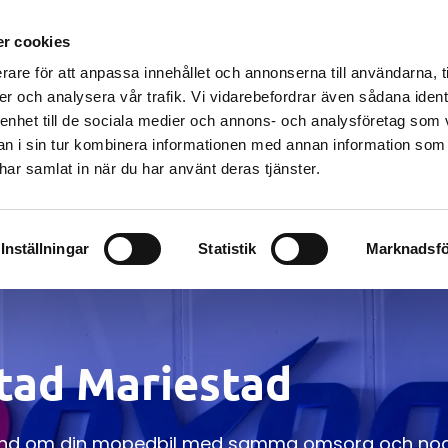
r cookies
 SERVICECENTER
BILVERKSTAD
BILSKADEVERKSTAD
BI
rare för att anpassa innehållet och annonserna till användarna, t
DÄCKVERKSTAD
OM OSS
KONTAKT
er och analysera vår trafik. Vi vidarebefordrar även sådana ident
 enhet till de sociala medier och annons- och analysföretag som 
 i sin tur kombinera informationen med annan information som
e har samlat in när du har använt deras tjänster.
Inställningar
Statistik
Marknadsfö
tad Mariestad
 hand om din mopedbil med samma omsorg och noggr