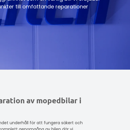
unkter till omfattande reparationer
aration av mopedbilar i
det underhåll för att fungera säkert och
n komplett genomgång av bilen där vi