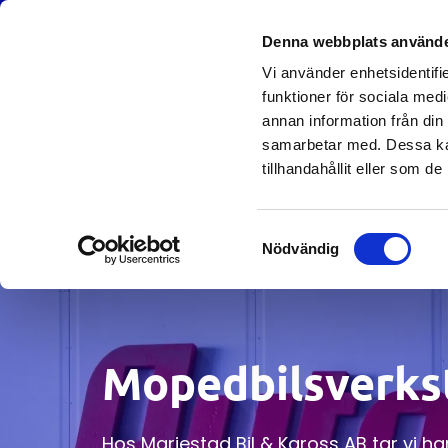
Denna webbplats använde
HONDA
Vi använder enhetsidentifie
funktioner för sociala medi
annan information från din
samarbetar med. Dessa kan
tillhandahållit eller som d
Samtyckesval
Nödvändig
Mopedbilsverks
Hos Mariestad Bil & Kaross AB tar vi