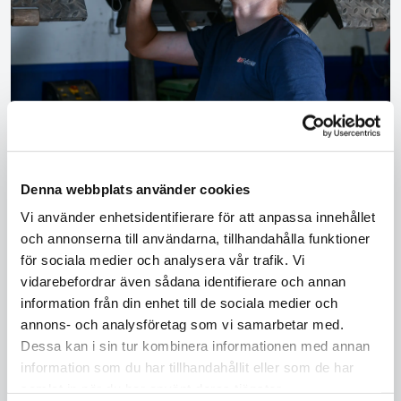
Chevrolet service i Mariestad
med omnejd
Denna webbplats använder cookies
Vi använder enhetsidentifierare för att anpassa innehållet
Oavsett om det handlar om en rutinservice eller en
och annonserna till användarna, tillhandahålla funktioner
mer avancerad reparation har våra mekaniker
för sociala medier och analysera vår trafik. Vi
kompetensen och erfarenheten att hålla din
vidarebefordrar även sådana identifierare och annan
Chevrolet i toppskick. Våra nöjda kunder lyfter ofta vår
information från din enhet till de sociala medier och
höga servicegrad och vårt engagemang för varje bil vi
annons- och analysföretag som vi samarbetar med.
tar hand om. Kontakta Mariestads Bil & Kaross AB
redan idag för att boka en tid och själv uppleva
Dessa kan i sin tur kombinera informationen med annan
skillnaden. Din Chevrolet förtjänar det bästa – och det
information som du har tillhandahållit eller som de har
får den hos vår Chevrolet-verkstad här i Mariestad
samlat in när du har använt deras tjänster.