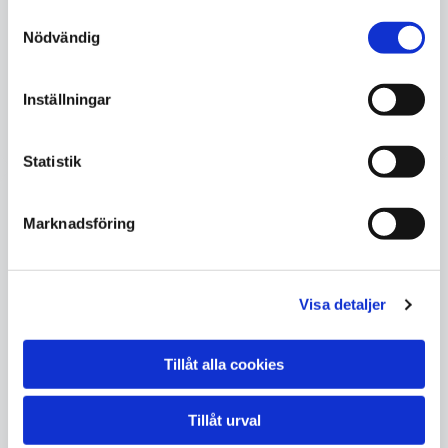
med omnejd. Vi ser fram emot att välkomna dig och
Samtyckesval
ge din bil den omsorg den behöver för att fortsätta
Nödvändig
prestera på toppnivå.
Inställningar
LÄS MER
Statistik
Marknadsföring
Visa detaljer
Tillåt alla cookies
Tillåt urval