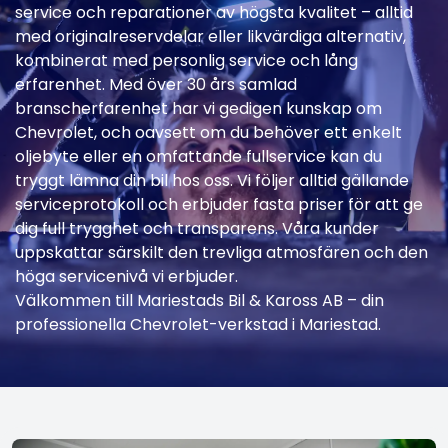
service och reparationer av högsta kvalitet – alltid
med originalreservdelar eller likvärdiga alternativ,
kombinerat med personlig service och lång
erfarenhet. Med över 30 års samlad
branscherfarenhet har vi gedigen kunskap om
Chevrolet, och oavsett om du behöver ett enkelt
oljebyte eller en omfattande fullservice kan du
tryggt lämna din bil hos oss. Vi följer alltid gällande
serviceprotokoll och erbjuder fasta priser för att ge
dig full trygghet och transparens. Våra kunder
uppskattar särskilt den trevliga atmosfären och den
höga servicenivå vi erbjuder.
Välkommen till Mariestads Bil & Kaross AB – din
professionella Chevrolet-verkstad i Mariestad.