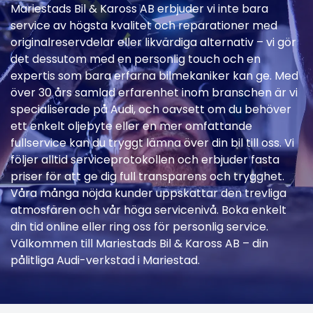
Mariestads Bil & Kaross AB erbjuder vi inte bara
service av högsta kvalitet och reparationer med
originalreservdelar eller likvärdiga alternativ – vi gör
det dessutom med en personlig touch och en
expertis som bara erfarna bilmekaniker kan ge. Med
över 30 års samlad erfarenhet inom branschen är vi
specialiserade på Audi, och oavsett om du behöver
ett enkelt oljebyte eller en mer omfattande
fullservice kan du tryggt lämna över din bil till oss. Vi
följer alltid serviceprotokollen och erbjuder fasta
priser för att ge dig full transparens och trygghet.
Våra många nöjda kunder uppskattar den trevliga
atmosfären och vår höga servicenivå. Boka enkelt
din tid online eller ring oss för personlig service.
Välkommen till Mariestads Bil & Kaross AB – din
pålitliga Audi-verkstad i Mariestad.