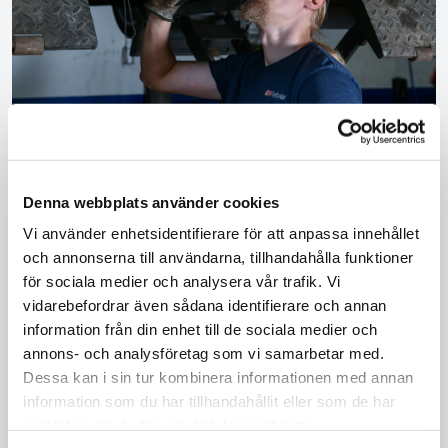
Audi service i Mariestad med
Denna webbplats använder cookies
omnejd
Vi använder enhetsidentifierare för att anpassa innehållet
och annonserna till användarna, tillhandahålla funktioner
Oavsett om det är dags för en rutinservice eller om
för sociala medier och analysera vår trafik. Vi
din Audi behöver en större reparation, har våra
vidarebefordrar även sådana identifierare och annan
mekaniker både kompetensen och erfarenheten för
information från din enhet till de sociala medier och
att hålla din bil i toppskick. Våra kunder vittnar om vår
annons- och analysföretag som vi samarbetar med.
höga servicegrad och det starka engagemang vi
Dessa kan i sin tur kombinera informationen med annan
lägger i varje Audi som kommer in till oss. Kontakta
information som du har tillhandahållit eller som de har
Mariestads Bil & Kaross AB redan idag för att boka en
samlat in när du har använt deras tjänster.
tid och själv uppleva skillnaden. Din bil förtjänar det